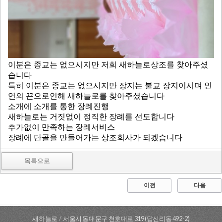
교회/기독단체 회원가입
온라인 상담
자주하는 질문
이분은 종교는 없으시지만 저희 새하늘로상조를 찾아주셨
습니다
특히 이분은 종교는 없으시지만 장지는 불교 장지이시며 인
공지사항
연의 끈으로인해 새하늘로를 찾아주셨습니다
소개에 소개를 통한 장례진행
새하늘로는 거짓없이 정직한 장례를 선도합니다
추가없이 만족하는 장례서비스
장례에 단골을 만들어가는 상조회사가 되겠습니다
목록으로
이전
다음
새하늘로
/
서울시 동대문구 천호대로 319 (답신리동 492-2)