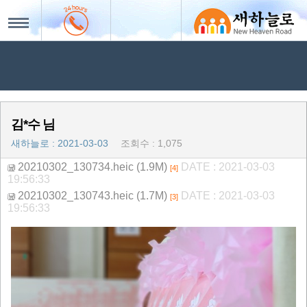
인사말
MENU
사역내용
김*수 님
타상조비교
새하늘로 :
2021-03-03
조회수 : 1,075
20210302_130734.heic (1.9M)
DATE : 2021-03-03
[4]
19:56:33
기독교장례
20210302_130743.heic (1.7M)
DATE : 2021-03-03
[3]
19:56:33
상품소개 : 사랑 1~3호
성도 회원가입