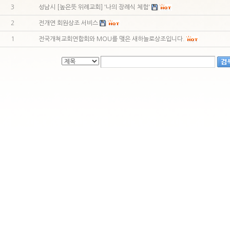
3
성남시 [높은뜻 위례교회] '나의 장례식 체험'
2
전개연 회원상조 서비스
1
전국개척교회연합회와 MOU를 맺은 새하늘로상조입니다.